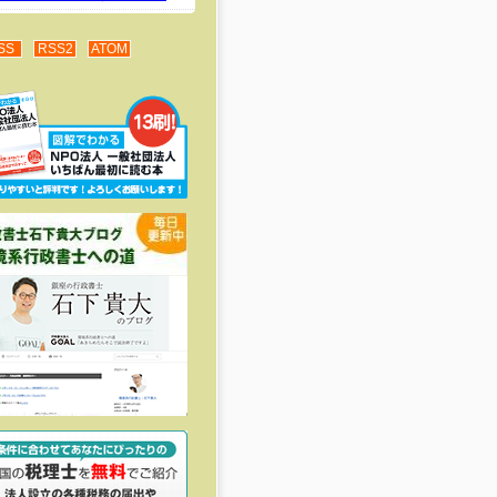
SS
RSS2
ATOM