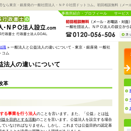
営なら東京・銀座発の一般社団法人・ＮＰＯ社団ドットコム。初回相談無料（メー
事務所紹介・プロフィール
サービス
知識
» 一般法人と公益法人の違いについて - 東京・銀座発 一般社
トコム
益法人の違いについて
改革
する事業を行う法人
のことを言います。また、「公益」とは
社
利益を目的とする活動
のことを言います。公益法人を設立する場合
していなければなりません。しかし、これまでは公益目的の認定基