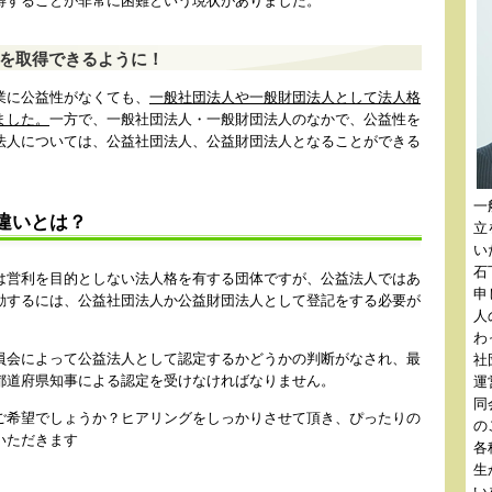
得することが非常に困難という現状がありました。
を取得できるように！
業に公益性がなくても、
一般社団法人や一般財団法人として法人格
ました。
一方で、一般社団法人・一般財団法人のなかで、公益性を
法人については、公益社団法人、公益財団法人となることができる
一
違いとは？
立
い
石
は営利を目的としない法人格を有する団体ですが、公益法人ではあ
申
動するには、公益社団法人か公益財団法人として登記をする必要が
人
わ
員会によって公益法人として認定するかどうかの判断がなされ、最
社
都道府県知事による認定を受けなければなりません。
運
同
ご希望でしょうか？ヒアリングをしっかりさせて頂き、ぴったりの
の
いただきます
各
生
い